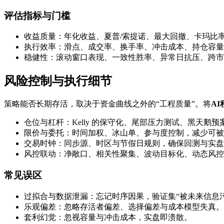
评估指标与门槛
收益质量：年化收益、夏普/索提诺、最大回撤、卡玛比
执行效率：滑点、成交率、换手率、冲击成本、持仓容量
稳健性：滚动窗口表现、一致性胜率、异常日抗压、跨市
风险控制与执行细节
策略能否长期存活，取决于资金曲线之外的“工程质量”。将
A
仓位与杠杆：Kelly 的保守化、尾部压力测试、黑天鹅预
限价与委托：时间加权、冰山单、参与度控制，减少可被
交易时钟：同步源、时区与节假日规则，确保回测与实盘
风控联动：净敞口、相关性聚集、波动目标化、动态风控
常见误区
过拟合与数据泄漏：忘记时序因果，验证集“被未来信息污
乐观偏差：忽略存活者偏差、选择偏差与成本模型失真。
套利幻觉：忽视容量与冲击成本，实盘即溃散。