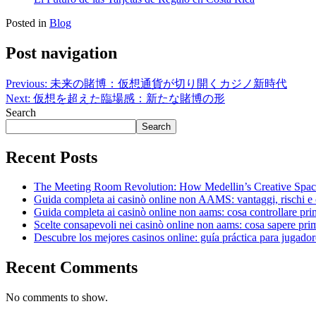
Posted in
Blog
Post navigation
Previous:
未来の賭博：仮想通貨が切り開くカジノ新時代
Next:
仮想を超えた臨場感：新たな賭博の形
Search
Search
Recent Posts
The Meeting Room Revolution: How Medellin’s Creative Space
Guida completa ai casinò online non AAMS: vantaggi, rischi e 
Guida completa ai casinò online non aams: cosa controllare pri
Scelte consapevoli nei casinò online non aams: cosa sapere pri
Descubre los mejores casinos online: guía práctica para jugador
Recent Comments
No comments to show.