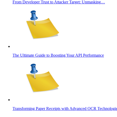
From Developer Trust to Attacker Target: Unmasking…
The Ultimate Guide to Boosting Your API Performance
Transforming Paper Receipts with Advanced OCR Technologi