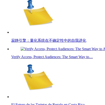
寂静引擎：量化系统在不确定性中的自我进化
Verify Access, Protect Audiences: The Smart Way to…
El Futuro de las Tarjetas de Regalo en Costa Rica