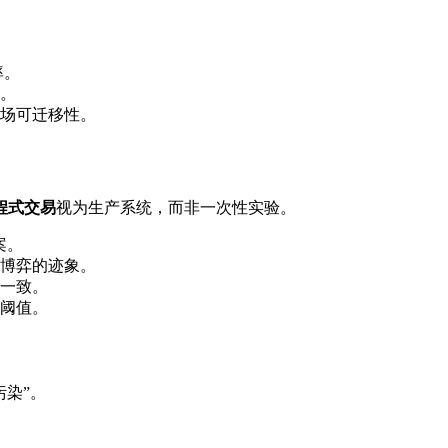
率。
。
场可迁移性。
I程式交易
视为生产系统，而非一次性实验。
案。
博弈的迹象。
一致。
阈值。
染”。