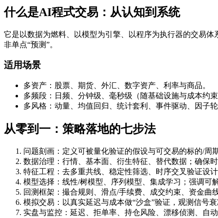
什么是AI程式交易：从认知到系统
它是以数据为燃料、以模型为引擎、以程序为执行器的交易体
非单点“预测”。
适用场景
多资产：股票、期货、外汇、数字资产、利率与商品。
多频段：日频、分钟级、毫秒级（随基础设施与成本约束
多风格：动量、均值回归、统计套利、事件驱动、因子轮
从零到一：策略落地的七步法
问题刻画：定义可被量化验证的假设与可交易的标的/周
数据治理：行情、基本面、衍生特征、替代数据；确保时
特征工程：去多重共线、稳定性筛选、时序交叉验证设计
模型选择：线性/树模型、序列模型、集成学习；强调可
回测框架：撮合规则、滑点/手续费、成交约束、资金曲
模拟交易：以真实延迟与成本做“沙盒”验证，观测信号
实盘与监控：延迟、拒单率、持仓风险、漂移侦测、自动