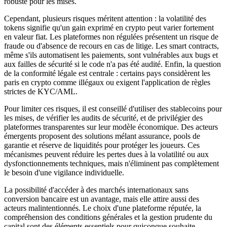
robuste pour les mises.
Cependant, plusieurs risques méritent attention : la volatilité des
tokens signifie qu'un gain exprimé en crypto peut varier fortement
en valeur fiat. Les plateformes non régulées présentent un risque de
fraude ou d'absence de recours en cas de litige. Les smart contracts,
même s'ils automatisent les paiements, sont vulnérables aux bugs et
aux failles de sécurité si le code n'a pas été audité. Enfin, la question
de la conformité légale est centrale : certains pays considèrent les
paris en crypto comme illégaux ou exigent l'application de règles
strictes de KYC/AML.
Pour limiter ces risques, il est conseillé d'utiliser des stablecoins pour
les mises, de vérifier les audits de sécurité, et de privilégier des
plateformes transparentes sur leur modèle économique. Des acteurs
émergents proposent des solutions mélant assurance, pools de
garantie et réserve de liquidités pour protéger les joueurs. Ces
mécanismes peuvent réduire les pertes dues à la volatilité ou aux
dysfonctionnements techniques, mais n'éliminent pas complètement
le besoin d'une vigilance individuelle.
La possibilité d'accéder à des marchés internationaux sans
conversion bancaire est un avantage, mais elle attire aussi des
acteurs malintentionnés. Le choix d'une plateforme réputée, la
compréhension des conditions générales et la gestion prudente du
capital sont des éléments essentiels pour quiconque souhaite