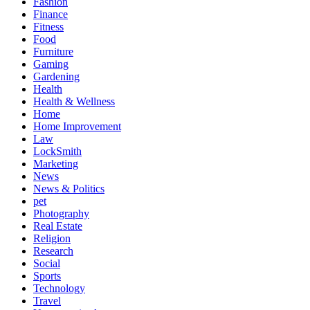
Fashion
Finance
Fitness
Food
Furniture
Gaming
Gardening
Health
Health & Wellness
Home
Home Improvement
Law
LockSmith
Marketing
News
News & Politics
pet
Photography
Real Estate
Religion
Research
Social
Sports
Technology
Travel