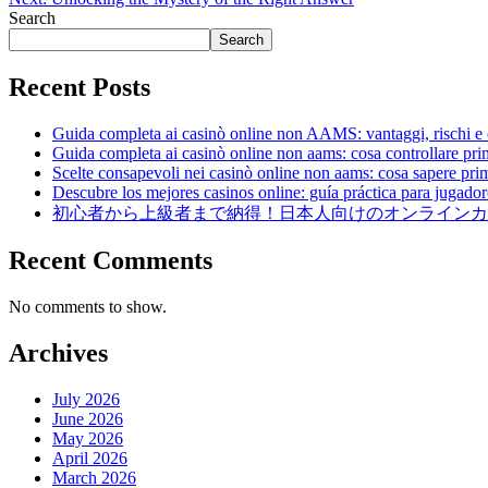
Search
Search
Recent Posts
Guida completa ai casinò online non AAMS: vantaggi, rischi e 
Guida completa ai casinò online non aams: cosa controllare pri
Scelte consapevoli nei casinò online non aams: cosa sapere pri
Descubre los mejores casinos online: guía práctica para jugador
初心者から上級者まで納得！日本人向けのオンラインカ
Recent Comments
No comments to show.
Archives
July 2026
June 2026
May 2026
April 2026
March 2026