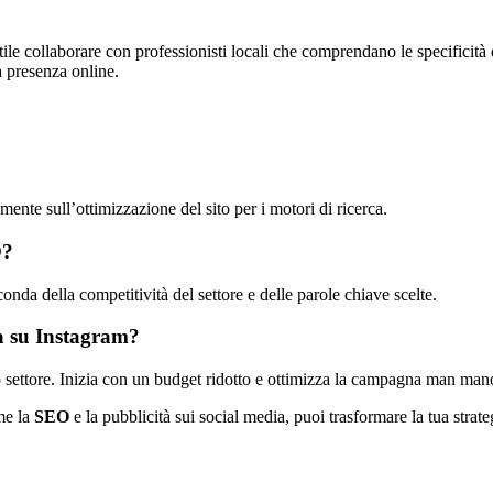
 utile collaborare con professionisti locali che comprendano le specificit
ua presenza online.
amente sull’ottimizzazione del sito per i motori di ricerca.
O?
nda della competitività del settore e delle parole chiave scelte.
a su Instagram?
o settore. Inizia con un budget ridotto e ottimizza la campagna man mano
me la
SEO
e la pubblicità sui social media, puoi trasformare la tua strategi