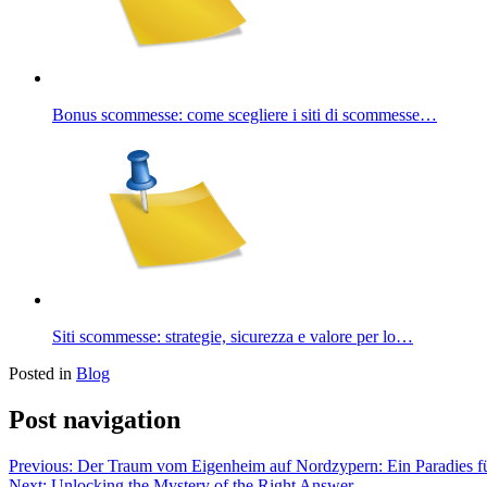
Bonus scommesse: come scegliere i siti di scommesse…
Siti scommesse: strategie, sicurezza e valore per lo…
Posted in
Blog
Post navigation
Previous:
Der Traum vom Eigenheim auf Nordzypern: Ein Paradies fü
Next:
Unlocking the Mystery of the Right Answer